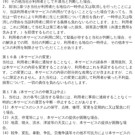
(9) その他当社が利用者として不適当と判断した場合。

2. 前項に基づき当社が利用者たる地位の一時停止又は取消しを行ったことによ
り、当該利用者が本サービスの利用ができないこととなった場合であっても、当
社は一切それにより利用者に生じた損害について責任を負わず、一時停止又は取
消しの理由を当該利用者に開示する義務も負わないものとします。また、利用者
は、これに関連して当社又は第三者が被った損失、損害及び費用（弁護士費用を
含みます。）を賠償するものとします。 

3. 利用者の本サービスの利用に関して疑義が存すると当社が判断した場合、そ
の解決までの間、当社の判断により、利用者たる地位の一時停止、その他本サー
ビスの利用を制限させていただくことがあります。

第１６条（本サービスの変更）

当社は、利用者に事前に通知することなく、本サービスの諸条件・運用規則、又
は本サービスの内容を変更することがあり、利用者はこれを承諾するものとしま
す。この変更には、本サービスの内容の部分的な改廃などが含まれますが、これ
らに限定されません。また当社は、この変更に起因して利用者が被った不利益、
損害について、一切の責任を負わないものとします。

第１７条（本サービスの中断又は中止）

1. 当社は、次の各号に該当する場合には、利用者に事前に連絡することなく一
時的に本サービスの運営を中断・停止することがあります。

(1) 本サービスのシステムの保守、点検、修理、変更を定期的に又は緊急に行
う場合。

(2) 火災、停電等により、本サービスの提供が困難な場合。

(3) 地震、噴火、洪水、津波等の天災により、本サービスの提供が困難な場
合。

(4) 戦争、変乱、暴動、争乱、労働争議等その他不可抗力により本サービスの