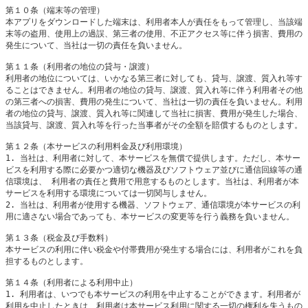
第１０条（端末等の管理）

本アプリをダウンロードした端末は、利用者本人が責任をもって管理し、当該端
末等の盗用、使用上の過誤、第三者の使用、不正アクセス等に伴う損害、費用の
発生について、当社は一切の責任を負いません。

第１１条（利用者の地位の貸与・譲渡）

利用者の地位については、いかなる第三者に対しても、貸与、譲渡、質入れ等す
ることはできません。利用者の地位の貸与、譲渡、質入れ等に伴う利用者その他
の第三者への損害、費用の発生について、当社は一切の責任を負いません。利用
者の地位の貸与、譲渡、質入れ等に関連して当社に損害、費用が発生した場合、
当該貸与、譲渡、質入れ等を行った当事者がその全額を賠償するものとします。

第１２条（本サービスの利用料金及び利用環境）

1. 当社は、利用者に対して、本サービスを無償で提供します。ただし、本サー
ビスを利用する際に必要かつ適切な機器及びソフトウェア並びに通信回線等の通
信環境は、 利用者の責任と費用で用意するものとします。当社は、利用者が本
サービスを利用する環境については一切関与しません。

2. 当社は、利用者が使用する機器、ソフトウェア、通信環境が本サービスの利
用に適さない場合であっても、本サービスの変更等を行う義務を負いません。

第１３条（税金及び手数料）

本サービスの利用に伴い税金や付帯費用が発生する場合には、利用者がこれを負
担するものとします。

第１４条（利用者による利用中止）

1. 利用者は、いつでも本サービスの利用を中止することができます。利用者が
利用を中止したときは、利用者は本サービス利用に関する一切の権利を失うもの