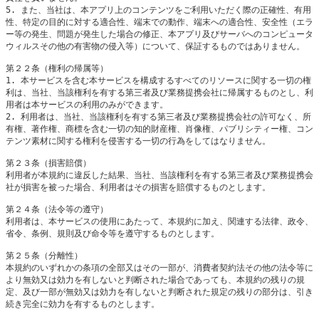
5. また、当社は、本アプリ上のコンテンツをご利用いただく際の正確性、有用
性、特定の目的に対する適合性、端末での動作、端末への適合性、安全性（エラ
ー等の発生、問題が発生した場合の修正、本アプリ及びサーバへのコンピュータ
ウィルスその他の有害物の侵入等）について、保証するものではありません。

第２２条（権利の帰属等）

1. 本サービスを含む本サービスを構成するすべてのリソースに関する一切の権
利は、当社、当該権利を有する第三者及び業務提携会社に帰属するものとし、利
用者は本サービスの利用のみができます。

2. 利用者は、当社、当該権利を有する第三者及び業務提携会社の許可なく、所
有権、著作権、商標を含む一切の知的財産権、肖像権、パブリシティー権、コン
テンツ素材に関する権利を侵害する一切の行為をしてはなりません。

第２３条（損害賠償）

利用者が本規約に違反した結果、当社、当該権利を有する第三者及び業務提携会
社が損害を被った場合、利用者はその損害を賠償するものとします。

第２４条（法令等の遵守）

利用者は、本サービスの使用にあたって、本規約に加え、関連する法律、政令、
省令、条例、規則及び命令等を遵守するものとします。

第２５条（分離性）

本規約のいずれかの条項の全部又はその一部が、消費者契約法その他の法令等に
より無効又は効力を有しないと判断された場合であっても、本規約の残りの規
定、及び一部が無効又は効力を有しないと判断された規定の残りの部分は、引き
続き完全に効力を有するものとします。
