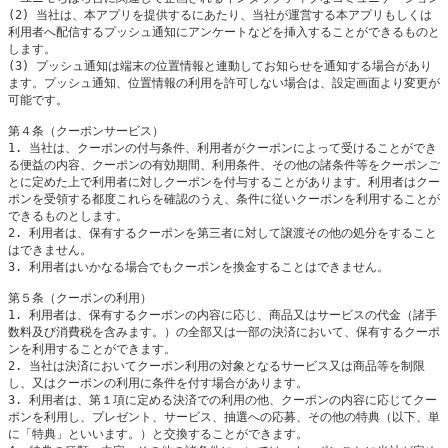
(2) 当社は、本アプリを提供するにあたり、当社が運営する本アプリもしくは
利用者へ配信するプッシュ通知にアンケートなどを挿入することができるものと
します。

(3) プッシュ通知は端末の位置情報と連動してお知らせを通知する場合があり
ます。プッシュ通知、位置情報の利用を許可しない場合は、設定画面より変更が
可能です。

第４条（クーポンサービス）

1. 当社は、クーポンの付与条件、利用者がクーポンによって受けることができ
る便益の内容、クーポンの有効期間、利用条件、その他の諸条件等をクーポンご
とに定めた上で利用者に対しクーポンを付与することがあります。利用者はクー
ポンを受領する都度これらを確認のうえ、条件に従いクーポンを利用することが
できるものとします。

2. 利用者は、保有するクーポンを第三者に対して譲渡その他の処分をすること
はできません。

3. 利用者はいかなる場合でもクーポンを換金することはできません。

第５条（クーポンの利用）

1. 利用者は、保有するクーポンの内容に応じ、商品又はサービスの代金（諸手
数料及び消費税を含みます。）の全部又は一部の決済において、保有するクーポ
ンを利用することができます。

2. 当社は決済においてクーポン利用の対象となるサービス又は商品等を制限
し、又はクーポンの利用に条件を付す場合があります。

3. 利用者は、第１項に定める決済での利用の他、クーポンの内容に応じてクー
ポンを利用し、プレゼント、サービス、抽選への応募、その他の特典（以下、単
に「特典」といいます。）と交換することができます。
