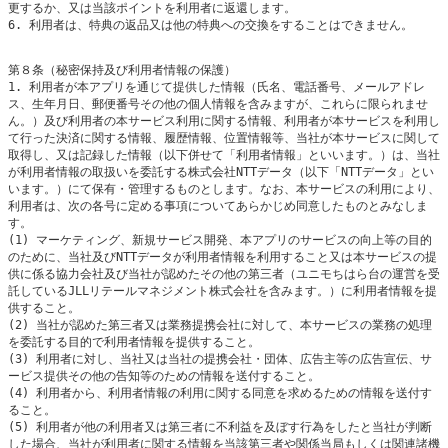
更するか、又は当該ポイントを利用者に返還します。

6. 利用者は、特典の返品又は他の特典への交換をすることはできません。

第８条（秘密保持及び利用者情報の保護）

1. 利用者が本アプリを通じて提供した情報（氏名、電話番号、メールアドレ
ス、生年月日、郵便番号その他の個人情報を含みますが、これらに限られませ
ん。）及び利用者の本サービス利用に関する情報、利用者が本サービスを利用し
て行った決済に関する情報、履歴情報、位置情報等、当社が本サービスに関して
取得し、又は記録した情報（以下併せて「利用者情報」といいます。）は、当社
が利用者情報の取扱いを委託する株式会社NTTデータ（以下「NTTデータ」とい
います。）にて保有・管理するものとします。なお、本サービスの利用により、
利用者は、次の各号に定める事項についてあらかじめ同意したものとみなしま
す。

(1) マーケティング、新規サービス開発、本アプリのサービスの向上等の目的
のために、当社及びNTTデータが利用者情報を利用すること又は本サービスの提
供に係る協力会社及び当社が認めたその他の第三者（ユニモちはら台の運営を受
託しているJLLリテールマネジメント株式会社を含みます。）に利用者情報を提
供すること。

(2) 当社が認めた第三者又は業務提携会社に対して、本サービスの業務の処理
を委託する目的で利用者情報を提供すること。

(3) 利用者に対し、当社又は当社の提携会社・団体、広告主等の広告宣伝、サ
ービス提供その他の告知等のための情報を送付すること。

(4) 利用者から、利用者情報の利用に関する同意を求めるための情報を送付す
ること。

(5) 利用者が他の利用者又は第三者に不利益を及ぼす行為をしたと当社が判断
した場合、当社が利用者に関する情報を当該第三者や関係当局もしくは関連諸機