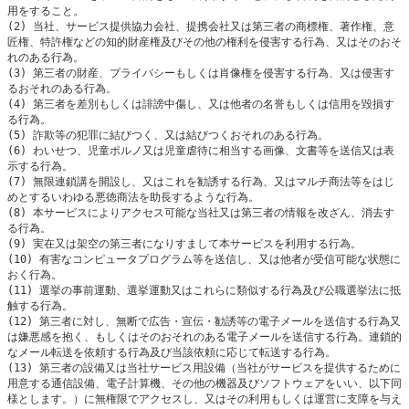
用をすること。

(2) 当社、サービス提供協力会社、提携会社又は第三者の商標権、著作権、意
匠権、特許権などの知的財産権及びその他の権利を侵害する行為、又はそのおそ
れのある行為。

(3) 第三者の財産、プライバシーもしくは肖像権を侵害する行為、又は侵害す
るおそれのある行為。

(4) 第三者を差別もしくは誹謗中傷し、又は他者の名誉もしくは信用を毀損す
る行為。

(5) 詐欺等の犯罪に結びつく、又は結びつくおそれのある行為。

(6) わいせつ、児童ポルノ又は児童虐待に相当する画像、文書等を送信又は表
示する行為。

(7) 無限連鎖講を開設し、又はこれを勧誘する行為、又はマルチ商法等をはじ
めとするいわゆる悪徳商法を助長するような行為。

(8) 本サービスによりアクセス可能な当社又は第三者の情報を改ざん、消去す
る行為。

(9) 実在又は架空の第三者になりすまして本サービスを利用する行為。

(10) 有害なコンピュータプログラム等を送信し、又は他者が受信可能な状態に
おく行為。

(11) 選挙の事前運動、選挙運動又はこれらに類似する行為及び公職選挙法に抵
触する行為。

(12) 第三者に対し、無断で広告・宣伝・勧誘等の電子メールを送信する行為又
は嫌悪感を抱く、もしくはそのおそれのある電子メールを送信する行為。連鎖的
なメール転送を依頼する行為及び当該依頼に応じて転送する行為。

(13) 第三者の設備又は当社サービス用設備（当社がサービスを提供するために
用意する通信設備、電子計算機、その他の機器及びソフトウェアをいい、以下同
様とします。）に無権限でアクセスし、又はその利用もしくは運営に支障を与え