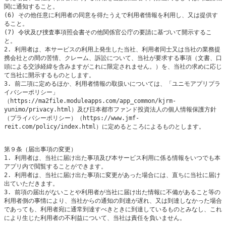
関に通知すること。

(6) その他任意に利用者の同意を得たうえで利用者情報を利用し、又は提供す
ること。

(7) 令状及び捜査事項照会書その他関係官公庁の要請に基づいて開示するこ
と。

2. 利用者は、本サービスの利用上発生した当社、利用者同士又は当社の業務提
携会社との間の苦情、クレーム、訴訟について、当社が要求する事項（文書、口
頭による交渉経緯を含みますがこれに限定されません。）を、当社の求めに応じ
て当社に開示するものとします。

3. 前二項に定めるほか、利用者情報の取扱いについては、「ユニモアプリプラ
イバシーポリシー」
（https://ma2file.moduleapps.com/app_common/kjrm-
yunimo/privacy.html）及び日本都市ファンド投資法人の個人情報保護方針
（プライバシーポリシー）（https://www.jmf-
reit.com/policy/index.html）に定めるところによるものとします。

第９条（届出事項の変更）

1. 利用者は、当社に届け出た事項及び本サービス利用に係る情報をいつでも本
アプリ内で閲覧することができます。

2. 利用者は、当社に届け出た事項に変更があった場合には、直ちに当社に届け
出ていただきます。

3. 前項の届出がないことや利用者が当社に届け出た情報に不備があること等の
利用者側の事情により、当社からの通知の到達が遅れ、又は到達しなかった場合
であっても、利用者宛に通常到達すべきときに到達しているものとみなし、これ
により生じた利用者の不利益について、当社は責任を負いません。
