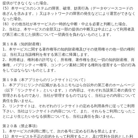
提供ができなくなった場合。

(5) 本サービスのシステムの障害、破壊、妨害行為（データやソースコードの
改ざんを含みます。）又はネットワークの障害の発生などにより運営ができなく
なった場合。

(6) その他当社が本サービスの一時的な中断・中止を必要と判断した場合。

2. 当社は、本サービスの全部又は一部の提供の中断又は中止によって利用者及
び第三者に生じた損害について一切責任を負わないものとします。

第１８条（知的財産権）

1. 本サービスに関する著作権等の知的財産権及びその使用権その他一切の権利
は、当社又は当該権利を有する第三者に帰属します。

2. 利用者は、権利者の許可なく、所有権、著作権を含む一切の知的財産権、肖
像権、パブリシティー権等、コンテンツ素材に関する権利を侵害する一切の行為
をしてはならないものとします。

第１９条（本アプリからのリンクサイトについて）

1. 本アプリにリンクの記載があるユニモちはら台以外の第三者のホームページ
（以下「リンクサイト」といいます。）の内容は、それぞれ当該第三者の責任で
管理されるものであり、当社が管理するものではなく、当社はその内容について
責任を負いません。

2. リンクサイトは、それぞれのリンクサイトの定める利用条件に従ってご利用
下さい。当社はリンクサイトの内容について、また、それらをご利用になったこ
とにより生じたいかなる損害についても、当社は責任を負いません。

第２０条（禁止事項）

1. 本サービスの利用に際して、次の各号に定める行為を禁止します。

(1) 本サービスを不正の目的をもって利用すること、及び営利を目的とした利