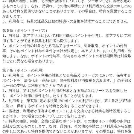
4. 特典の種類、内容、その他の諸条件については、クーポンごとに当社が定め
るものとします。なお、品切れ、その他の事情により利用者から交換の申し出の
あった特典を提供できないことがありますが、その場合は、特典を変更すること
があります。

5. 利用者は、特典の返品又は他の特典への交換を請求することはできません。

第６条（ポイントサービス）

1. 当社は、本アプリ上において利用可能なポイントを付与し、本アプリにて利
用することができる特典を利用者へ提供します。

2. ポイント付与の対象となる商品又はサービス、対象取引、ポイントの付与
率、その他ポイント付与の条件は当社が決定し、本アプリ上において利用者に告
知します。なお、ポイントの付与率、付与されるポイントの有効期間等は対象取
引ごとに異なる場合があります。

第７条（ポイントの利用）

1. 利用者は、ポイント利用の対象となる商品又はサービスにおいて、保有する
ポイントを、決済代金（商品代金、諸手数料及び消費税を含みます。）の全部又
は一部の支払いに利用することができます。

2. 当社は、第１項のポイント利用の対象となる商品又はサービスを制限した
り、ポイント利用に条件を付したりすることがあります。

3. 利用者は、第1項に定める決済でのポイントの利用のほか、第４条及び第5条
に従い、保有するポイントを特典と交換することができます。

4. 当社は、利用者が保有するポイントにより交換できる特典を随時設定するこ
とができ、その場合には本アプリ上にて告知します。

5. 特典の種類、内容、交換に必要なポイント数、その他ポイント利用の条件は
当社が定めるものとします。なお、品切れ、その他の事情により利用者から交換
の申し出のあった特典を提供できないことがありますが、その場合は、特典を変