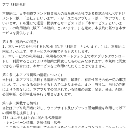
アプリ利用規約

本規約は、日本都市ファンド投資法人の資産運用会社である株式会社KJRマネジ
メント（以下「当社」といいます。）が「ユニモアプリ」（以下「本アプリ」と
いいます。）を通じて運営・提供するサービス（以下「本サービス」といいま
す。）の利用規約（以下「本規約」といいます。）を定め、本規約に基づき本サ
ービスを提供します。

第１条（規約への同意）

1. 本サービスを利用するお客様（以下「利用者」といいます。）は、本規約に
同意頂いた上で、本サービスを利用できるものとします。

2. 本サービスの利用者は、利用者のスマートフォン上で本アプリをダウンロー
ドし、利用することにより本規約に同意したものとみなされます。本規約に同意
できない場合には、本サービスをご利用いただくことはできません。

第２条（本アプリ掲載の情報について）

当社は、本アプリに掲載する情報の正確性、最新性、有用性等その他一切の事項
について、いかなる保証をするものではありません。また、当社は、当社の判断
により予告なしに、本アプリで公開されている情報の追加、変更、修正、削除、
公開中断、公開中止等を行う場合があります。

第３条（掲載する情報）

当社はアプリ利用者に対し、ウェブサイト及びプッシュ通知機能を利用して以下
の情報等を提供します。

(1) ユニモちはら台に関わる各種情報

・キャンペーン情報、各種情報・広告

・ユニモちはら台に関連して企画されるインタラクティブなコミュニケーション
