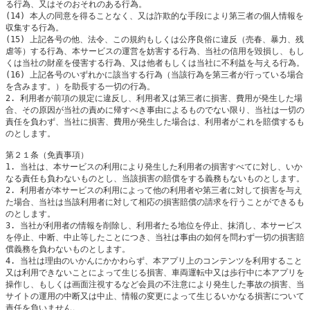
る行為、又はそのおそれのある行為。

(14) 本人の同意を得ることなく、又は詐欺的な手段により第三者の個人情報を
収集する行為。

(15) 上記各号の他、法令、この規約もしくは公序良俗に違反（売春、暴力、残
虐等）する行為、本サービスの運営を妨害する行為、当社の信用を毀損し、もし
くは当社の財産を侵害する行為、又は他者もしくは当社に不利益を与える行為。

(16) 上記各号のいずれかに該当する行為（当該行為を第三者が行っている場合
を含みます。）を助長する一切の行為。

2. 利用者が前項の規定に違反し、利用者又は第三者に損害、費用が発生した場
合、その原因が当社の責めに帰すべき事由によるものでない限り、当社は一切の
責任を負わず、当社に損害、費用が発生した場合は、利用者がこれを賠償するも
のとします。

第２１条（免責事項）

1. 当社は、本サービスの利用により発生した利用者の損害すべてに対し、いか
なる責任も負わないものとし、当該損害の賠償をする義務もないものとします。

2. 利用者が本サービスの利用によって他の利用者や第三者に対して損害を与え
た場合、当社は当該利用者に対して相応の損害賠償の請求を行うことができるも
のとします。

3. 当社が利用者の情報を削除し、利用者たる地位を停止、抹消し、本サービス
を停止、中断、中止等したことにつき、当社は事由の如何を問わず一切の損害賠
償義務を負わないものとします。

4. 当社は理由のいかんにかかわらず、本アプリ上のコンテンツを利用すること
又は利用できないことによって生じる損害、車両運転中又は歩行中に本アプリを
操作し、もしくは画面注視するなど会員の不注意により発生した事故の損害、当
サイトの運用の中断又は中止、情報の変更によって生じるいかなる損害について
責任を負いません。
